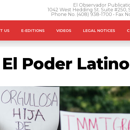
El Observador Publicatio
1042 West Hedding St. Suite #250, S
Phone No. (408) 938-1700 • Fax N
T US
E-EDITIONS
VIDEOS
LEGAL NOTICES
C
El Poder Latino