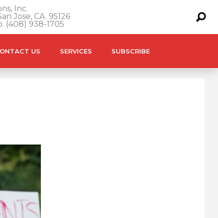
ns, Inc.
an Jose, CA. 95126
o. (408) 938-1705
ONTACT US
SERVICES
SUBSCRIBE