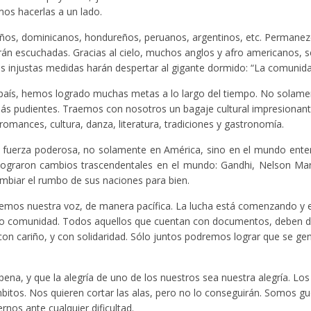
os hacerlas a un lado.
eños, dominicanos, hondureños, peruanos, argentinos, etc. Perman
án escuchadas. Gracias al cielo, muchos anglos y afro americanos, s
s injustas medidas harán despertar al gigante dormido: “La comunidad
país, hemos logrado muchas metas a lo largo del tiempo. No solame
ás pudientes. Traemos con nosotros un bagaje cultural impresionant
omances, cultura, danza, literatura, tradiciones y gastronomía.
 fuerza poderosa, no solamente en América, sino en el mundo ent
e lograron cambios trascendentales en el mundo: Gandhi, Nelson Ma
ambiar el rumbo de sus naciones para bien.
cemos nuestra voz, de manera pacífica. La lucha está comenzando y 
o comunidad. Todos aquellos que cuentan con documentos, deben d
con cariño, y con solidaridad. Sólo juntos podremos lograr que se ge
ena, y que la alegría de uno de los nuestros sea nuestra alegría. Los
bitos. Nos quieren cortar las alas, pero no lo conseguirán. Somos gu
nos ante cualquier dificultad.