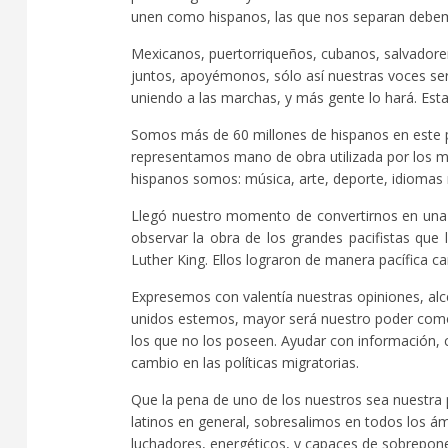
unen como hispanos, las que nos separan debem
Mexicanos, puertorriqueños, cubanos, salvador
juntos, apoyémonos, sólo así nuestras voces ser
uniendo a las marchas, y más gente lo hará. Esta
Somos más de 60 millones de hispanos en este 
representamos mano de obra utilizada por los m
hispanos somos: música, arte, deporte, idiomas r
Llegó nuestro momento de convertirnos en una
observar la obra de los grandes pacifistas qu
Luther King. Ellos lograron de manera pacífica c
Expresemos con valentía nuestras opiniones, al
unidos estemos, mayor será nuestro poder com
los que no los poseen. Ayudar con información, 
cambio en las políticas migratorias.
Que la pena de uno de los nuestros sea nuestra p
latinos en general, sobresalimos en todos los ám
luchadores, energéticos, y capaces de sobreponer