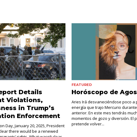
FEATURED
port Details
Horóscopo de Agos
 Violations,
Aries Irá desvaneciéndose poco a 
ness in Trump’s
energía que trajo Mercurio durante
anterior. En este mes tendrás muc
ation Enforcement
momentos de gozo y diversión. El 
pretende volver...
on Day, January 20, 2025, President
lear there would be a renewed
igrants’ rights. What wasn’t clear