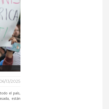
06/13/2025
odo el país,
asada, están