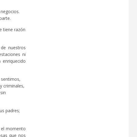
 negocios.
parte.
e tiene razón
 de nuestros
estaciones ni
 enriquecido
e sentimos,
y criminales,
sin
us padres;
es el momento
osas que nos