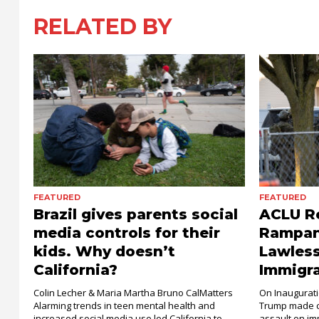
RELATED BY
FEATURED
FEATURED
Brazil gives parents social
ACLU Re
media controls for their
Rampant
kids. Why doesn’t
Lawless
California?
Immigr
Colin Lecher & Maria Martha Bruno CalMatters
On Inaugurati
Alarming trends in teen mental health and
Trump made c
increased social media use led California to
assault on imm