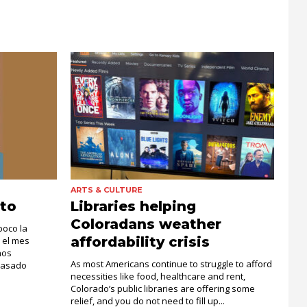
ARTS & CULTURE
to
Libraries helping
Coloradans weather
poco la
affordability crisis
 el mes
hos
As most Americans continue to struggle to afford
pasado
necessities like food, healthcare and rent,
Colorado’s public libraries are offering some
relief, and you do not need to fill up...