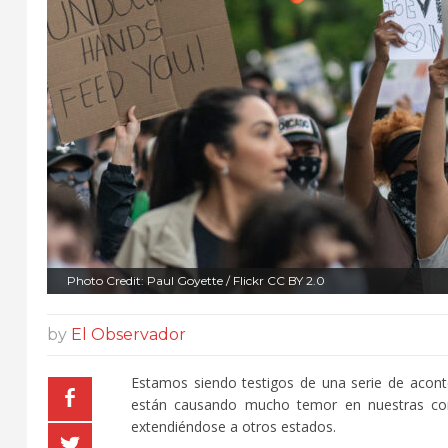
Photo Credit: Paul Goyette / Flickr CC BY 2.0
by
El Observador
Estamos siendo testigos de una serie de acon
están causando mucho temor en nuestras com
extendiéndose a otros estados.