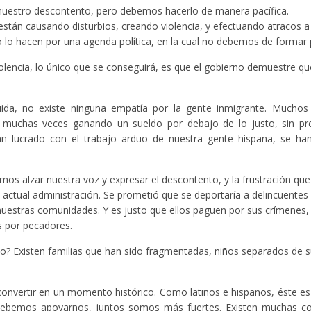
 nuestro descontento, pero debemos hacerlo de manera pacífica.
están causando disturbios, creando violencia, y efectuando atracos a
 lo hacen por una agenda política, en la cual no debemos de formar 
lencia, lo único que se conseguirá, es que el gobierno demuestre qu
ida, no existe ninguna empatía por la gente inmigrante. Muchos
l; muchas veces ganando un sueldo por debajo de lo justo, sin pr
an lucrado con el trabajo arduo de nuestra gente hispana, se han
mos alzar nuestra voz y expresar el descontento, y la frustración qu
actual administración. Se prometió que se deportaría a delincuentes 
nuestras comunidades. Y es justo que ellos paguen por sus crímenes, 
 por pecadores.
 Existen familias que han sido fragmentadas, niños separados de s
 convertir en un momento histórico. Como latinos e hispanos, éste 
Debemos apoyarnos, juntos somos más fuertes. Existen muchas c