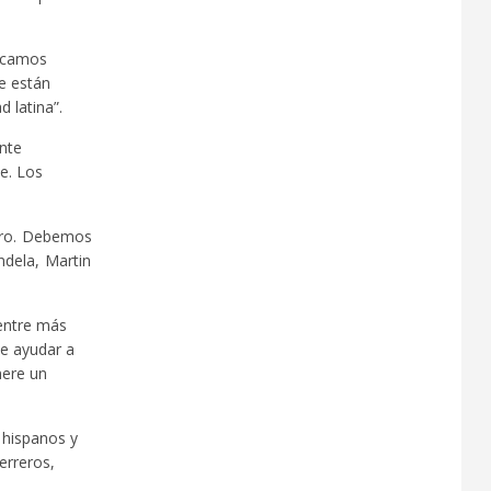
ezcamos
e están
 latina”.
nte
e. Los
ero. Debemos
ndela, Martin
entre más
e ayudar a
nere un
 hispanos y
erreros,