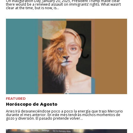
On Inauguration Day, January 20, 2025, President Trump made clear
there would be a renewed assault on immigrants’ rights. What wasn’t
clear at the time, but is now, is...
FEATURED
Horóscopo de Agosto
Aries Irá desvaneciéndose poco a poco la energía que trajo Mercurio
durante el mes anterior. En este mes tendrás muchos momentos de
gozo y diversión. El pasado pretende volver...