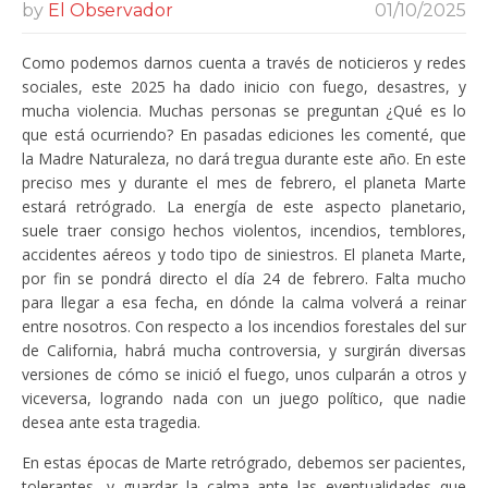
by
El Observador
01/10/2025
Como podemos darnos cuenta a través de noticieros y redes
sociales, este 2025 ha dado inicio con fuego, desastres, y
mucha violencia. Muchas personas se preguntan ¿Qué es lo
que está ocurriendo? En pasadas ediciones les comenté, que
la Madre Naturaleza, no dará tregua durante este año. En este
preciso mes y durante el mes de febrero, el planeta Marte
estará retrógrado. La energía de este aspecto planetario,
suele traer consigo hechos violentos, incendios, temblores,
accidentes aéreos y todo tipo de siniestros. El planeta Marte,
por fin se pondrá directo el día 24 de febrero. Falta mucho
para llegar a esa fecha, en dónde la calma volverá a reinar
entre nosotros. Con respecto a los incendios forestales del sur
de California, habrá mucha controversia, y surgirán diversas
versiones de cómo se inició el fuego, unos culparán a otros y
viceversa, logrando nada con un juego político, que nadie
desea ante esta tragedia.
En estas épocas de Marte retrógrado, debemos ser pacientes,
tolerantes, y guardar la calma ante las eventualidades que