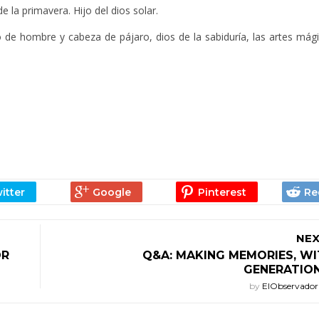
 la primavera. Hijo del dios solar.
 de hombre y cabeza de pájaro, dios de la sabiduría, las artes mági
NEX
OR
Q&A: MAKING MEMORIES, W
GENERATION
by
ElObservado