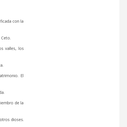
ficada con la
 Ceto.
os valles, los
a.
trimonio. El
da.
miembro de la
otros dioses.