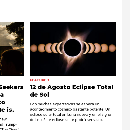
FEATURED
Seekers
12 de Agosto Eclipse Total
la
de Sol
to
Con muchas expectativas se espera un
e is.
acontecimiento cósmico bastante potente. Un
eclipse solar total en Luna nueva y en el signo
 new
de Leo. Este eclipse solar podrá ser visto...
and Trump-
 “The Tiger”