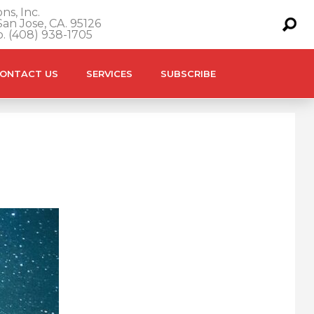
ns, Inc.
an Jose, CA. 95126
o. (408) 938-1705
ONTACT US
SERVICES
SUBSCRIBE