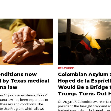
FEATURED
onditions now
Colombian Asylum 
 by Texas medical
Hoped de la Espriel
na law
Would Be a Bridge 
Trump. Turns Out H
an 10 years in existence, Texas’
juana law has been expanded to
On August 7, Colombia swore in its
illnesses and conditions. The
president, the far-right firebrand 
e Use Program, which allows
backed Abelardo de la Espriella, or