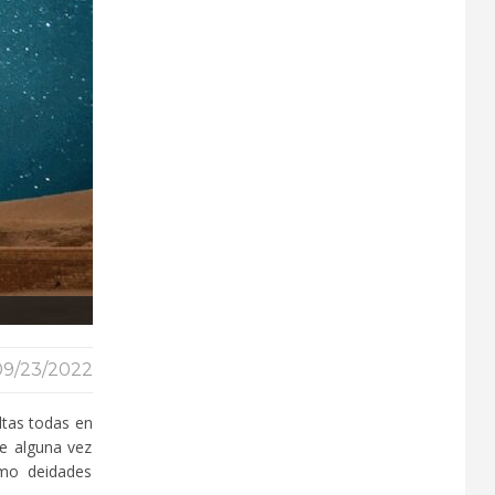
09/23/2022
ltas todas en
ue alguna vez
omo deidades