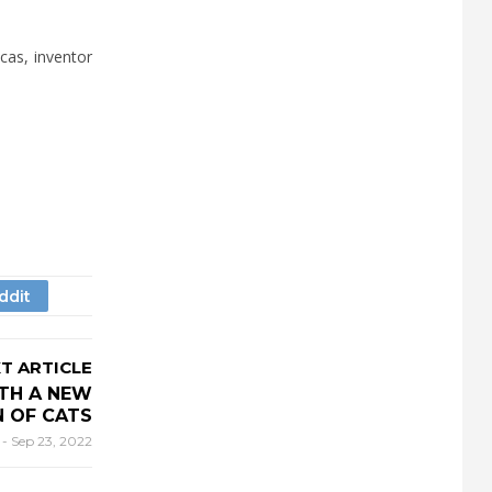
cas, inventor
T ARTICLE
ITH A NEW
 OF CATS
r
-
Sep 23, 2022