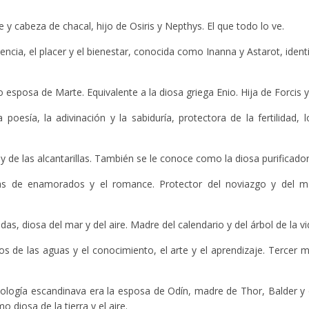
y cabeza de chacal, hijo de Osiris y Nepthys. El que todo lo ve.
ncia, el placer y el bienestar, conocida como Inanna y Astarot, identi
sposa de Marte. Equivalente a la diosa griega Enio. Hija de Forcis y
 poesía, la adivinación y la sabiduría, protectora de la fertilidad, l
 de las alcantarillas. También se le conoce como la diosa purificador
as de enamorados y el romance. Protector del noviazgo y del ma
das, diosa del mar y del aire. Madre del calendario y del árbol de la vi
dios de las aguas y el conocimiento, el arte y el aprendizaje. Tercer 
ología escandinava era la esposa de Odín, madre de Thor, Balder y 
diosa de la tierra y el aire.