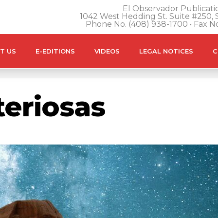
El Observador Publicatio
1042 West Hedding St. Suite #250, S
Phone No. (408) 938-1700 • Fax N
T US
E-EDITIONS
VIDEOS
LEGAL NOTICES
C
teriosas