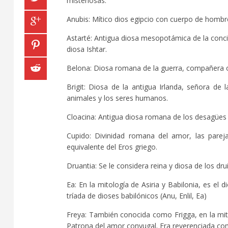
misteriosas.
Anubis: Mítico dios egipcio con cuerpo de hombre 
Astarté: Antigua diosa mesopotámica de la concie
diosa Ishtar.
Belona: Diosa romana de la guerra, compañera o e
Brigit: Diosa de la antigua Irlanda, señora de la
animales y los seres humanos.
Cloacina: Antigua diosa romana de los desagües y
Cupido: Divinidad romana del amor, las parej
equivalente del Eros griego.
Druantia: Se le considera reina y diosa de los drui
Ea: En la mitología de Asiria y Babilonia, es el 
tríada de dioses babilónicos (Anu, Enlil, Ea)
Freya: También conocida como Frigga, en la mit
Patrona del amor conyugal. Era reverenciada como 