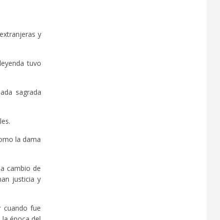
 extranjeras y
 leyenda tuvo
riada sagrada
les.
 como la dama
ada cambio de
an justicia y
 y cuando fue
 la época del