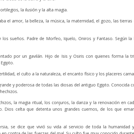
tilegios, la ilusión y la alta magia.
ba el amor, la belleza, la música, la maternidad, el gozo, las tierras
y los sueños. Padre de Morfeo, Iquelo, Oniros y Fantaso. Según la
entado por un gavilán. Hijo de Isis y Osiris con quienes forma la t
 Egipto.
ertilidad, el culto a la naturaleza, el encanto físico y los placeres carna
 grande y poderosa de todas las diosas del antiguo Egipto. Conocida
 hechizos.
izos, la magia ritual, los conjuros, la danza y la renovación en c
po. Dios celta que detenta unos grandes cuernos, de los que eman
ersia, se dice que vivió su vida al servicio de toda la humanidad
ha en contra de las fuerzas del mal. Su culto fue muy conocido durante