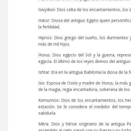
Gwydion: Dios celta de los encantamientos, los sor
Hator: Diosa del antiguo Egipto quien personifica
la fertilidad.
Hipnos: Dios griego del sueño, los durmientes 
más de mil hijos.
Horus: Dios egipcio del Sol y la guerra, repres
egipcia. El último de los reyes divinos del antiguo
Ishtar: Era en la antigua Babilonia la diosa de la f
Isis: Esposa de Osiris y madre de Horus, la más
de la magia, regia encantadora, soberana de los
Kernunnos: Dios de los encantamientos, los hech
estación. Se le considera el medidor del tiem
sabiduría.
Mitra: Dios y héroe originario de la antigua P
ascendido al cielo siguió con su fuerza y su luc