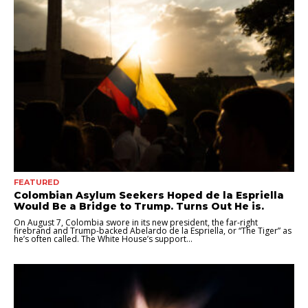
FEATURED
Colombian Asylum Seekers Hoped de la Espriella
Would Be a Bridge to Trump. Turns Out He is.
On August 7, Colombia swore in its new president, the far-right
firebrand and Trump-backed Abelardo de la Espriella, or “The Tiger” as
he’s often called. The White House’s support...