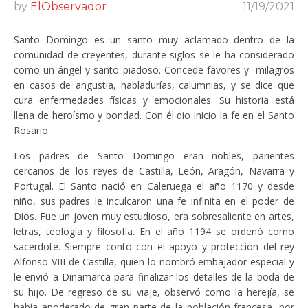
by
ElObservador
11/19/2021
Santo Domingo es un santo muy aclamado dentro de la
comunidad de creyentes, durante siglos se le ha considerado
como un ángel y santo piadoso. Concede favores y milagros
en casos de angustia, habladurías, calumnias, y se dice que
cura enfermedades físicas y emocionales. Su historia está
llena de heroísmo y bondad. Con él dio inicio la fe en el Santo
Rosario.
Los padres de Santo Domingo eran nobles, parientes
cercanos de los reyes de Castilla, León, Aragón, Navarra y
Portugal. El Santo nació en Caleruega el año 1170 y desde
niño, sus padres le inculcaron una fe infinita en el poder de
Dios. Fue un joven muy estudioso, era sobresaliente en artes,
letras, teología y filosofía. En el año 1194 se ordenó como
sacerdote. Siempre contó con el apoyo y protección del rey
Alfonso VIII de Castilla, quien lo nombró embajador especial y
le envió a Dinamarca para finalizar los detalles de la boda de
su hijo. De regreso de su viaje, observó como la herejía, se
había apoderado de gran parte de la población francesa, por