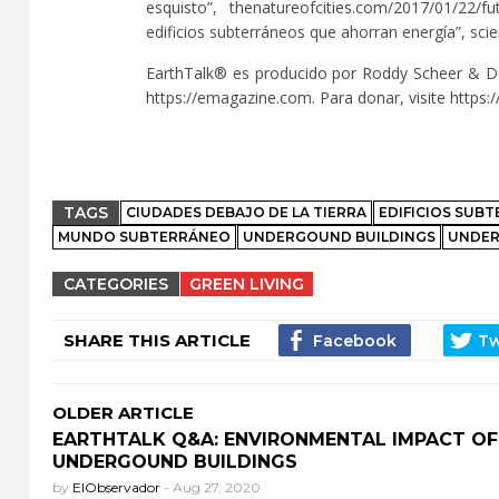
esquisto”, thenatureofcities.com/2017/01/22/fut
edificios subterráneos que ahorran energía”, sci
EarthTalk® es producido por Roddy Scheer & Dou
https://emagazine.com. Para donar, visite https:/
TAGS
CIUDADES DEBAJO DE LA TIERRA
EDIFICIOS SUB
MUNDO SUBTERRÁNEO
UNDERGOUND BUILDINGS
UNDE
CATEGORIES
GREEN LIVING
SHARE THIS ARTICLE
OLDER ARTICLE
EARTHTALK Q&A: ENVIRONMENTAL IMPACT OF
UNDERGOUND BUILDINGS
by
ElObservador
-
Aug 27, 2020