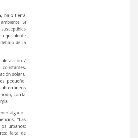
 bajo tierra
 ambiente. Si
 susceptibles
d equivalente
debajo de la
alefacción /
 constantes.
iación solar u
 es pequeño,
 subterráneos
ómodo, con la
rgía.
tener algunos
ficios. “Las
los urbanos:
res; falta de