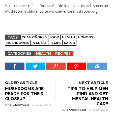
Para obtener más información, de los expertos del American
Mushroom Institute, visite www.americanmushroom.org.
TAGS
CHAMPIÑONES
FOOD
HEALTH
HONGOS
MUSHROOMS
RECETAS
RECIPE
SALUD
CATEGORIES
HEALTH
RECIPES
OLDER ARTICLE
NEXT ARTICLE
MUSHROOMS ARE
TIPS TO HELP MEN
READY FOR THEIR
FIND AND GET
CLOSEUP
MENTAL HEALTH
CARE
by
ElObservador
-
Aug 23, 2019
by
ElObservador
-
Aug 23, 2019