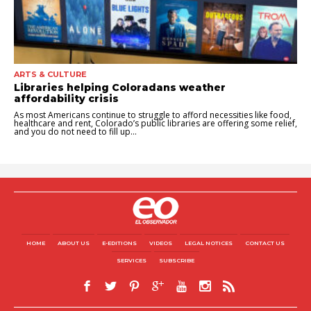
ARTS & CULTURE
Libraries helping Coloradans weather
affordability crisis
As most Americans continue to struggle to afford necessities like food,
healthcare and rent, Colorado’s public libraries are offering some relief,
and you do not need to fill up...
HOME
ABOUT US
E-EDITIONS
VIDEOS
LEGAL NOTICES
CONTACT US
SERVICES
SUBSCRIBE