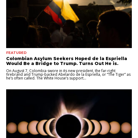
FEATURED
Colombian Asylum Seekers Hoped de la Espriella
Would Be a Bridge to Trump. Turns Out He is.
On August 7, Colombia swore in its new president, the far-right
firebrand and Trump-backed Abelardo de la Espriella, or “The Tiger” as
he’s often called. The White House’s support...