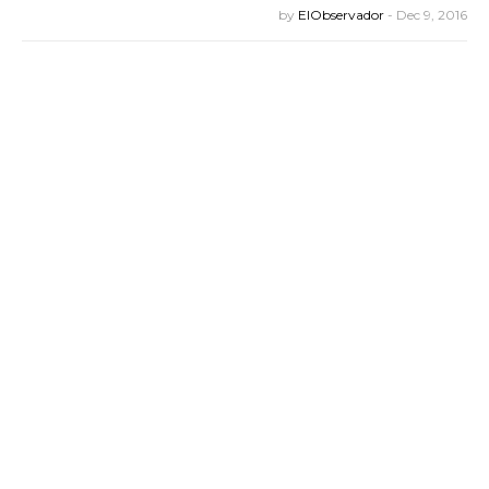
by
ElObservador
-
Dec 9, 2016