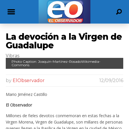
La devoción a la Virgen de
Guadalupe
Vibras
Photo Caption: Joaquín-Martínez-RosadoWikimedia-
Commons
by
ElObservador
12/09/2016
Mario Jiménez Castillo
El Observador
Millones de fieles devotos conmemoran en estas fechas a la
Virgen Morena, Virgen de Guadalupe, son millares de personas
quienes llegan a la Basílica de la Virgen en la ciudad de México,