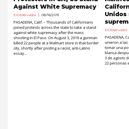
Against White Supremacy
Califor
Unidos 
ElObservador
08/16/2019
suprem
PASADENA, Calif. – Thousands of Californians
joined protests across the state to take a stand
ElObservador
against white supremacy after the mass
PASADENA, Cal
shooting in El Paso. On August 3, 2019 a gunman
unieron a las
killed 22 people at a Walmart store in that border
tomar una pos
city, shortly after posting a racist, anti-Latino
blanca despué
essay...
3 de agosto 
22 personas e