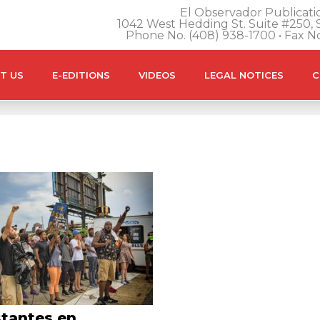
El Observador Publicatio
1042 West Hedding St. Suite #250, S
Phone No. (408) 938-1700 • Fax N
T US
E-EDITIONS
VIDEOS
LEGAL NOTICES
C
stantes en