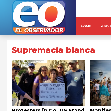
HOME
ABOU
Supremacía blanca
Protesters in CA, US Stand
Manife