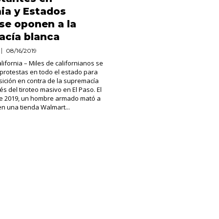
nia y Estados
se oponen a la
acía blanca
08/16/2019
ifornia – Miles de californianos se
 protestas en todo el estado para
ición en contra de la supremacía
s del tiroteo masivo en El Paso. El
de 2019, un hombre armado mató a
n una tienda Walmart...