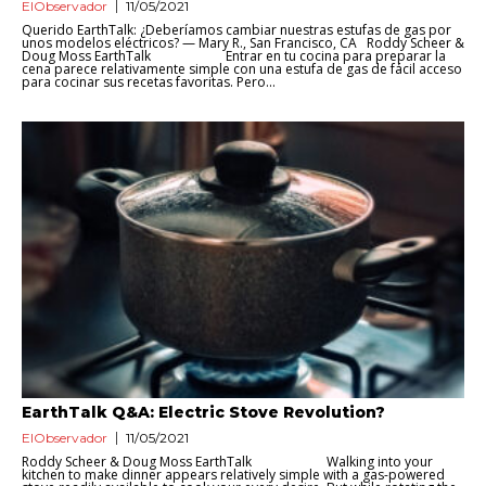
ElObservador
11/05/2021
Querido EarthTalk: ¿Deberíamos cambiar nuestras estufas de gas por
unos modelos eléctricos? — Mary R., San Francisco, CA Roddy Scheer &
Doug Moss EarthTalk Entrar en tu cocina para preparar la
cena parece relativamente simple con una estufa de gas de fácil acceso
para cocinar sus recetas favoritas. Pero...
EarthTalk Q&A: Electric Stove Revolution?
ElObservador
11/05/2021
Roddy Scheer & Doug Moss EarthTalk Walking into your
kitchen to make dinner appears relatively simple with a gas-powered