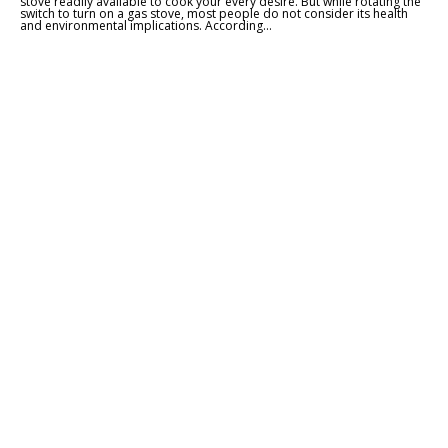
stove readily available to cook your every desire. But while rotating the
switch to turn on a gas stove, most people do not consider its health
and environmental implications. According...