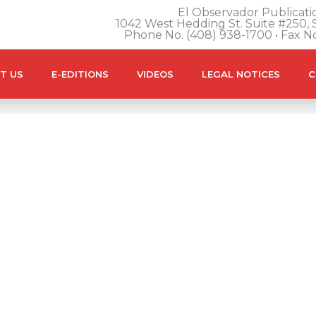
El Observador Publicatio
1042 West Hedding St. Suite #250, S
Phone No. (408) 938-1700 • Fax N
T US
E-EDITIONS
VIDEOS
LEGAL NOTICES
C