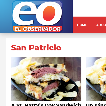
HOME
ABOU
San Patricio
A St. Patty’s Day Sandwich
Un sánd