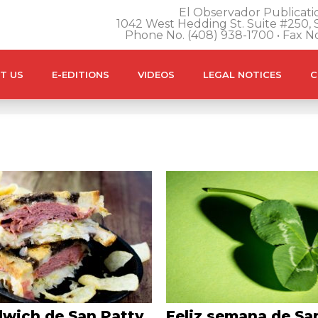
El Observador Publicatio
1042 West Hedding St. Suite #250, S
Phone No. (408) 938-1700 • Fax N
T US
E-EDITIONS
VIDEOS
LEGAL NOTICES
C
wich de San Patty
Feliz semana de Sa