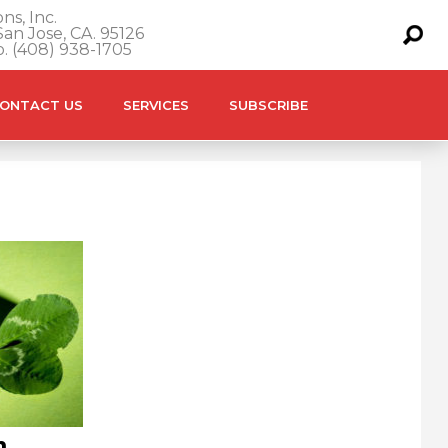
ns, Inc.
an Jose, CA. 95126
o. (408) 938-1705
ONTACT US
SERVICES
SUBSCRIBE
n