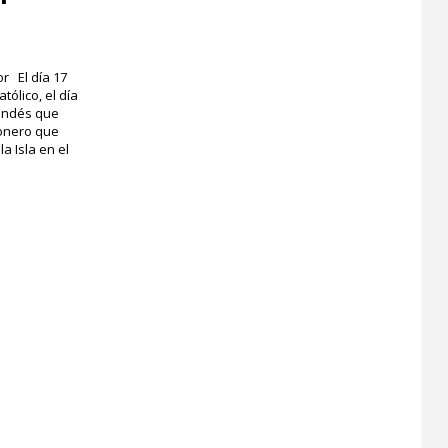
r El día 17
ólico, el día
landés que
ionero que
la Isla en el