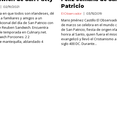
Patricio
02/19/2021
ía en que todos son irlandeses, dé
ElObservador
03/15/2019
 a familiares y amigos a un
Mario Jiménez Castillo El Observado
icional del día de San Patricio con
de marzo se celebra en el mundo cat
de Reuben Sandwich. Encuentra
de San Patricio, fiesta de origen ir
e temporada en Culinary.net.
honra al Santo, quien fuera el mis
wich Porciones: 2 2
evangelizó y llevó el Cristianismo a 
de mantequilla, ablandado 4
siglo 400 DC. Durante...