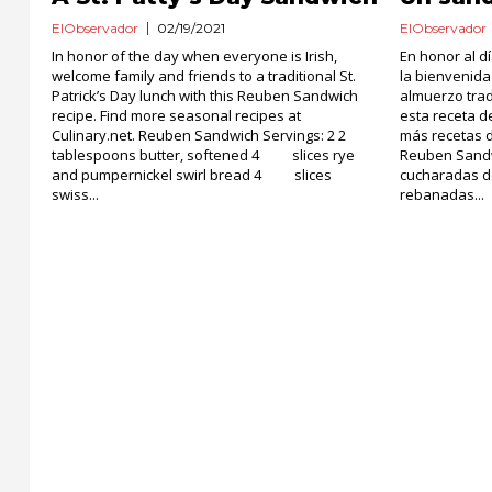
ElObservador
02/19/2021
ElObservador
In honor of the day when everyone is Irish,
En honor al d
welcome family and friends to a traditional St.
la bienvenida
Patrick’s Day lunch with this Reuben Sandwich
almuerzo trad
recipe. Find more seasonal recipes at
esta receta 
Culinary.net. Reuben Sandwich Servings: 2 2
más recetas d
tablespoons butter, softened 4 slices rye
Reuben Sand
and pumpernickel swirl bread 4 slices
cucharadas 
swiss...
rebanadas...