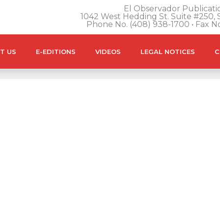
El Observador Publicatio
1042 West Hedding St. Suite #250, S
Phone No. (408) 938-1700 • Fax N
T US
E-EDITIONS
VIDEOS
LEGAL NOTICES
C