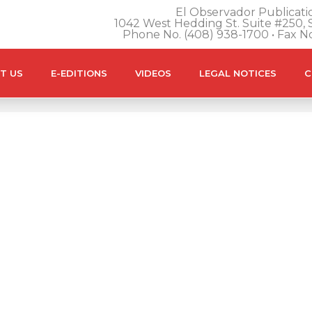
El Observador Publicatio
1042 West Hedding St. Suite #250, S
Phone No. (408) 938-1700 • Fax N
T US
E-EDITIONS
VIDEOS
LEGAL NOTICES
C