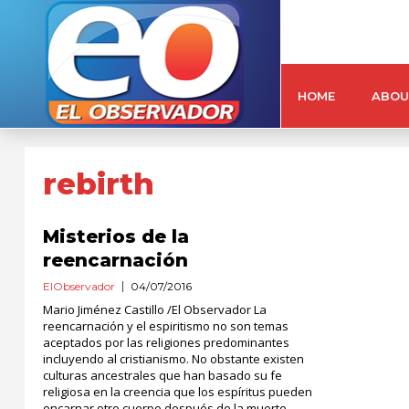
HOME
ABOU
rebirth
Misterios de la
reencarnación
ElObservador
04/07/2016
Mario Jiménez Castillo /El Observador La
reencarnación y el espiritismo no son temas
aceptados por las religiones predominantes
incluyendo al cristianismo. No obstante existen
culturas ancestrales que han basado su fe
religiosa en la creencia que los espíritus pueden
encarnar otro cuerpo después de la muerte.