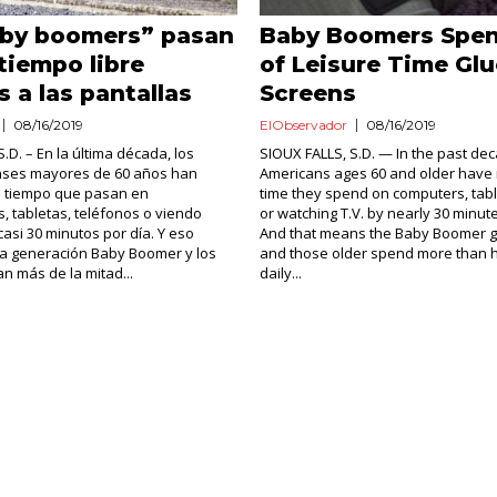
aby boomers” pasan
Baby Boomers Spen
iempo libre
of Leisure Time Glu
 a las pantallas
Screens
08/16/2019
ElObservador
08/16/2019
.D. – En la última década, los
SIOUX FALLS, S.D. — In the past de
ses mayores de 60 años han
Americans ages 60 and older have 
 tiempo que pasan en
time they spend on computers, tab
 tabletas, teléfonos o viendo
or watching T.V. by nearly 30 minut
casi 30 minutos por día. Y eso
And that means the Baby Boomer g
 la generación Baby Boomer y los
and those older spend more than ha
 más de la mitad...
daily...