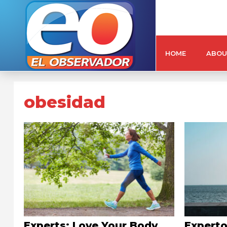
HOME
ABOU
obesidad
Experts: Love Your Body
Experto