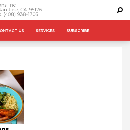
ns, Inc.
an Jose, CA. 95126
o. (408) 938-1705
ONTACT US
SERVICES
SUBSCRIBE
ons