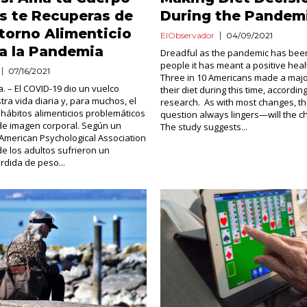
s te Recuperas de
During the Pandem
torno Alimenticio
ElObservador
04/09/2021
a la Pandemia
Dreadful as the pandemic has bee
people it has meant a positive hea
07/16/2021
Three in 10 Americans made a majo
 – El COVID-19 dio un vuelco
their diet during this time, accordin
tra vida diaria y, para muchos, el
research. As with most changes, th
a hábitos alimenticios problemáticos
question always lingers—will the c
de imagen corporal. Según un
The study suggests...
 American Psychological Association
e los adultos sufrieron un
dida de peso...