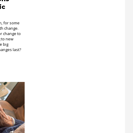
ic
n, for some
lth change.
r change to
g to new
e big
hanges last?