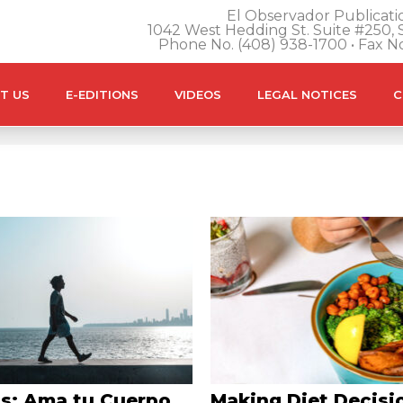
El Observador Publicatio
1042 West Hedding St. Suite #250, S
Phone No. (408) 938-1700 • Fax N
T US
E-EDITIONS
VIDEOS
LEGAL NOTICES
C
s: Ama tu Cuerpo
Making Diet Decisi