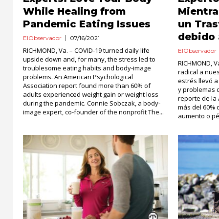
While Healing from
Mientra
Pandemic Eating Issues
un Tras
debido 
ElObservador
07/16/2021
RICHMOND, Va. – COVID-19 turned daily life
ElObservador
upside down and, for many, the stress led to
RICHMOND, Va.
troublesome eating habits and body-image
radical a nues
problems. An American Psychological
estrés llevó 
Association report found more than 60% of
y problemas 
adults experienced weight gain or weight loss
reporte de la
during the pandemic. Connie Sobczak, a body-
más del 60% d
image expert, co-founder of the nonprofit The...
aumento o pér