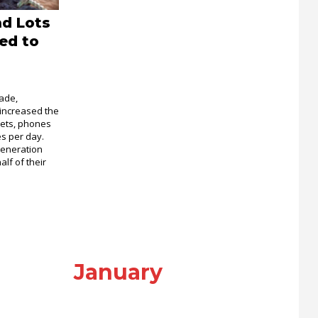
d Lots
ed to
cade,
increased the
lets, phones
es per day.
eneration
lf of their
January