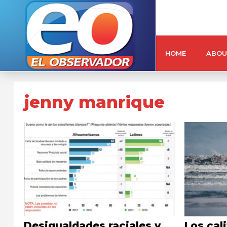
HOME
ABOU
jenny manrique
Desigualdades raciales y
Los cal