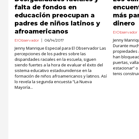
falta de fondos en
encuent
educación preocupan a
más para
padres de niños latinos y
dinero
afroamericanos
ElObservador
Jenny Manriqu
ElObservador
06/14/2017
Durante much
Jenny Manrique Especial para El Observador Las
propiedades a
percepciones de los padres sobre las
han bloqueado
disparidades raciales en la escuela, siguen
puertas, vall
siendo fuertes a la hora de evaluar el éxito del
estacionar” o
sistema educativo estadounidense en la
tenis constru
formación de niños afroamericanos y latinos. Así
lo revela la segunda encuesta “La Nueva
Mayoría...