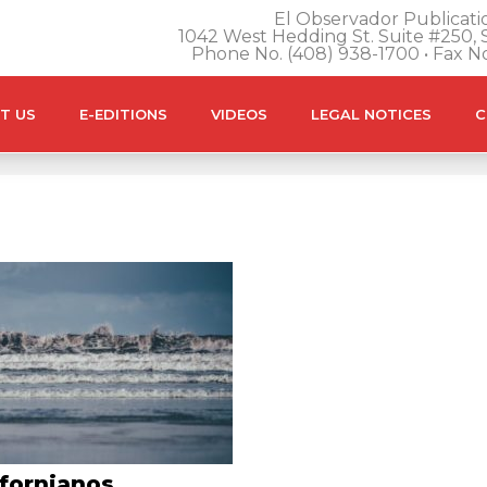
El Observador Publicatio
1042 West Hedding St. Suite #250, S
Phone No. (408) 938-1700 • Fax N
T US
E-EDITIONS
VIDEOS
LEGAL NOTICES
C
ifornianos