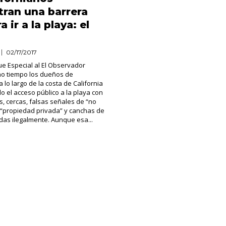
ran una barrera
 ir a la playa: el
02/17/2017
e Especial al El Observador
o tiempo los dueños de
 lo largo de la costa de California
 el acceso público a la playa con
as, cercas, falsas señales de “no
 “propiedad privada” y canchas de
idas ilegalmente. Aunque esa...