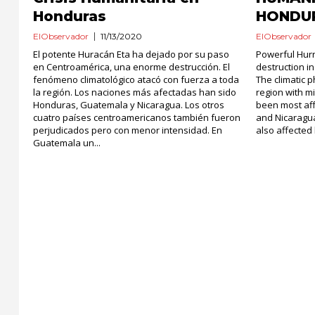
Honduras
HONDU
ElObservador
11/13/2020
ElObservador
El potente Huracán Eta ha dejado por su paso
Powerful Hurr
en Centroamérica, una enorme destrucción. El
destruction in
fenómeno climatológico atacó con fuerza a toda
The climatic
la región. Los naciones más afectadas han sido
region with m
Honduras, Guatemala y Nicaragua. Los otros
been most af
cuatro países centroamericanos también fueron
and Nicaragua
perjudicados pero con menor intensidad. En
also affected b
Guatemala un...