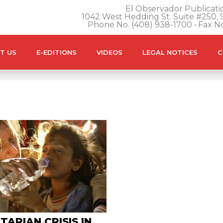
El Observador Publicatio
1042 West Hedding St. Suite #250, S
Phone No. (408) 938-1700 • Fax N
T US
E-EDITIONS
VIDEOS
LEGAL NOTICES
C
TARIAN CRISIS IN