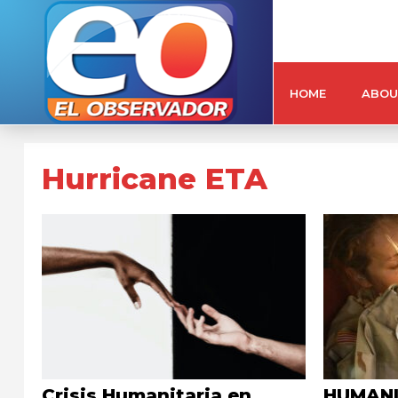
HOME
ABOU
Hurricane ETA
Crisis Humanitaria en
HUMANI