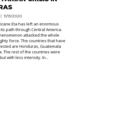
RAS
11/13/2020
icane Eta has left an enormous
 its path through Central America.
 phenomenon attacked the whole
ighty force. The countries that have
fected are Honduras, Guatemala
. The rest of the countries were
ut with less intensity. In...