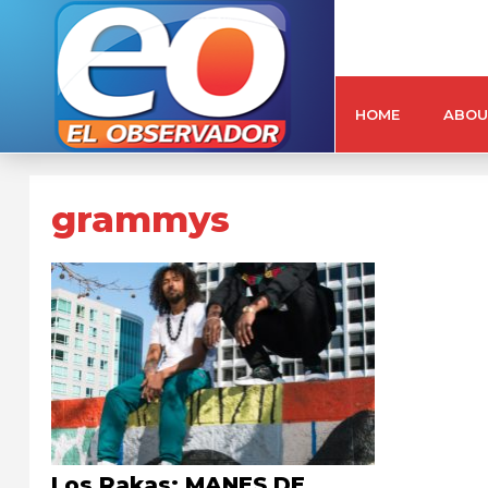
HOME
ABOU
grammys
Los Rakas: MANES DE