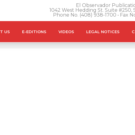
El Observador Publicatio
1042 West Hedding St. Suite #250, S
Phone No. (408) 938-1700 • Fax N
T US
E-EDITIONS
VIDEOS
LEGAL NOTICES
C