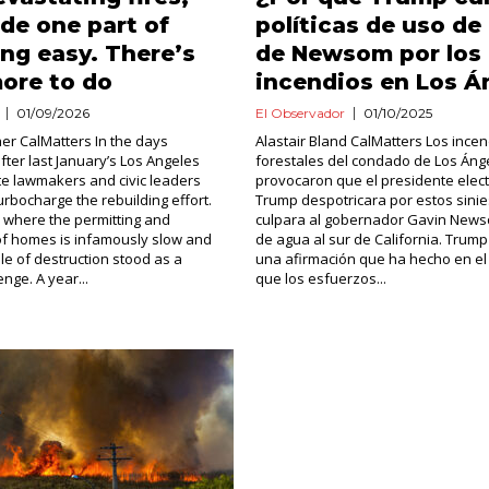
de one part of
políticas de uso de
ing easy. There’s
de Newsom por los
ore to do
incendios en Los Á
01/09/2026
El Observador
01/10/2025
er CalMatters In the days
Alastair Bland CalMatters Los ince
fter last January’s Los Angeles
forestales del condado de Los Áng
ate lawmakers and civic leaders
provocaron que el presidente elec
urbocharge the rebuilding effort.
Trump despotricara por estos sinie
a, where the permitting and
culpara al gobernador Gavin News
of homes is infamously slow and
de agua al sur de California. Trump
ale of destruction stood as a
una afirmación que ha hecho en el
enge. A year...
que los esfuerzos...