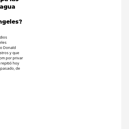
 agua
ngeles?
ndios
eles
to Donald
stros y que
om por privar
 repitió hoy
 pasado, de