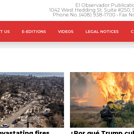
El Observador Publicatio
1042 West Hedding St. Suite #250, S
Phone No. (408) 938-1700 • Fax N
T US
E-EDITIONS
VIDEOS
LEGAL NOTICES
C
evastating fires,
¿Por qué Trump cul