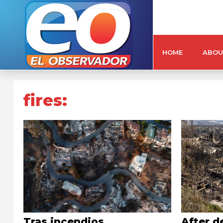
HOME
ABOU
fires:
Tras incendios
After d