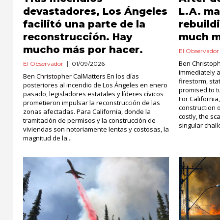
devastadores, Los Ángeles
L.A. ma
facilitó una parte de la
rebuild
reconstrucción. Hay
much m
mucho más por hacer.
El Observador
Ben Christoph
El Observador
01/09/2026
immediately a
Ben Christopher CalMatters En los días
firestorm, st
posteriores al incendio de Los Ángeles en enero
promised to t
pasado, legisladores estatales y líderes cívicos
For Californi
prometieron impulsar la reconstrucción de las
construction 
zonas afectadas. Para California, donde la
costly, the sc
tramitación de permisos y la construcción de
singular chall
viviendas son notoriamente lentas y costosas, la
magnitud de la...