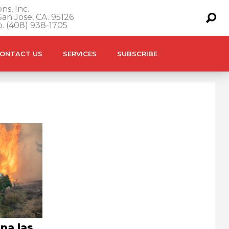
ns, Inc.
an Jose, CA. 95126
o. (408) 938-1705
ONTACT US
SERVICES
SUBSCRIBE
pa las