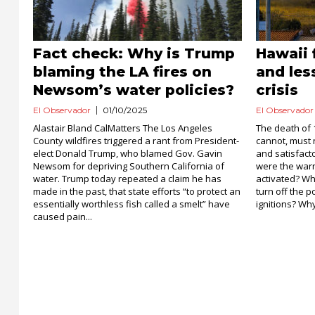
Fact check: Why is Trump
Hawaii 
blaming the LA fires on
and les
Newsom’s water policies?
crisis
El Observador
01/10/2025
El Observador
Alastair Bland CalMatters The Los Angeles
The death of 
County wildfires triggered a rant from President-
cannot, must 
elect Donald Trump, who blamed Gov. Gavin
and satisfac
Newsom for depriving Southern California of
were the warn
water. Trump today repeated a claim he has
activated? W
made in the past, that state efforts “to protect an
turn off the 
essentially worthless fish called a smelt” have
ignitions? Why
caused pain...