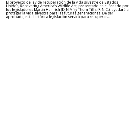
El proyecto de ley de recuperación de la vida silvestre de Estados
Unidos, Recovering America’s Wildlife Act, presentado en el Senado por
los legisladores Martin Heinrich (D-N.M.) y Thom Tillis (R-N.C.), ayudará a
proteger la vida silvestre para las futuras generaciones. De ser
aprobada, esta histórica legislación servirá para recuperar...