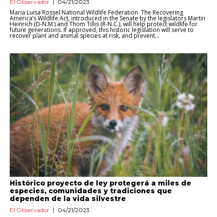
El Observador
04/21/2023
Maria Luisa Rossel National Wildlife Federation The Recovering
America’s Wildlife Act, introduced in the Senate by the legislators Martin
Heinrich (D-N.M.) and Thom Tillis (R-N.C.), will help protect wildlife for
future generations. If approved, this historic legislation will serve to
recover plant and animal species at risk, and prevent...
Histórico proyecto de ley protegerá a miles de
especies, comunidades y tradiciones que
dependen de la vida silvestre
El Observador
04/21/2023