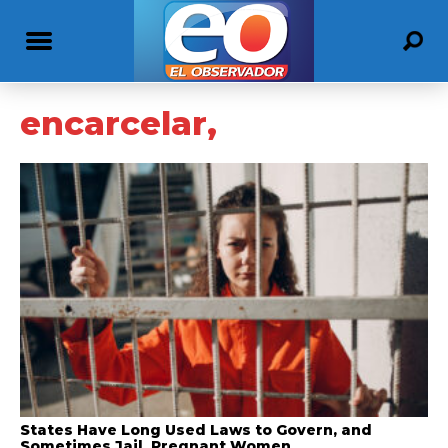
encarcelar,
States Have Long Used Laws to Govern, and
Sometimes Jail, Pregnant Women