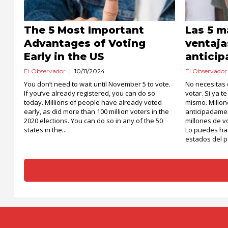
The 5 Most Important
Las 5 m
Advantages of Voting
ventaja
Early in the US
antici
El Observador
10/11/2024
El Observador
You don’t need to wait until November 5 to vote.
No necesitas 
If you’ve already registered, you can do so
votar. Si ya t
today. Millions of people have already voted
mismo. Millo
early, as did more than 100 million voters in the
anticipadamen
2020 elections. You can do so in any of the 50
millones de v
states in the...
Lo puedes hac
estados del p