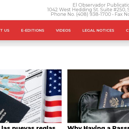
El Observador Publicatio
1042 West Hedding St. Suite #250, S
Phone No. (408) 938-1700 • Fax N
T US
E-EDITIONS
VIDEOS
LEGAL NOTICES
C
las nuevas reglas
Why Having a Passp