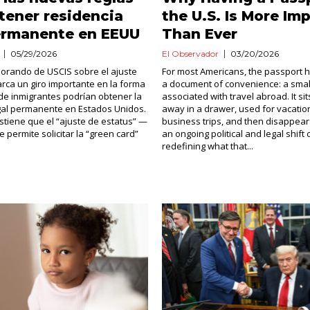
tener residencia
the U.S. Is More Im
ermanente en EEUU
Than Ever
05/29/2026
El Observador
03/20/2026
orando de USCIS sobre el ajuste
For most Americans, the passport 
rca un giro importante en la forma
a document of convenience: a smal
de inmigrantes podrían obtener la
associated with travel abroad. It si
gal permanente en Estados Unidos.
away in a drawer, used for vacatio
stiene que el “ajuste de estatus” —
business trips, and then disappear
 permite solicitar la “green card”
an ongoing political and legal shift
redefining what that...