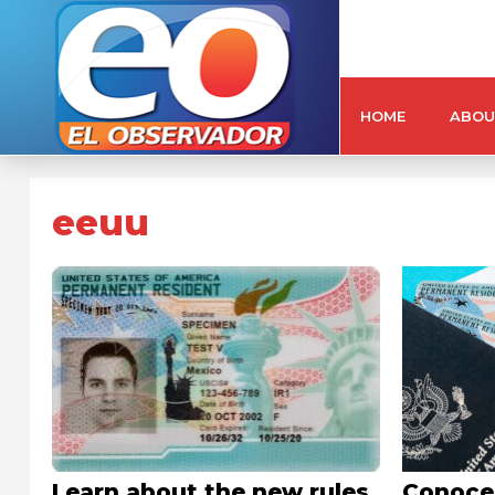
HOME
ABOU
eeuu
Learn about the new rules
Conoce 