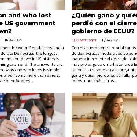
n and who lost
¿Quién ganó y quié
he US government
perdió con el cierre
wn?
gobierno de EEUU?
11/14/2025
El Observador
11/14/2025
eement between Republicans and a
Con el acuerdo entre republicanos
oderate Democrats, the longest
de demócratas moderados se pone
nment shutdown in US history is
manera inminente al cierre del gob
ming to an end. The answer to the
más prolongado en la historia de 
ho wins and who loses is simple:
Unidos. La respuesta a la pregunt
ne lost, some more than others.
gana y quién pierde, es sencilla: p
AP beneficiaries...
todos, unos más, otros...