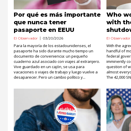
Por qué es más importante
Who wo
que nunca tener
with t
pasaporte en EEUU
shutdo
El Observador
03/20/2026
El Observador
Para la mayoría de los estadounidenses, el
With the agr
pasaporte ha sido durante mucho tiempo un
handful of m
documento de conveniencia: un pequeño
federal gover
cuaderno azul asociado con viajes al extranjero.
imminently co
Vive guardado en un cajón, se usa para
question of w
vacaciones o viajes de trabajo y luego vuelve a
almost everyo
desaparecer. Pero un cambio político y...
The 42,000 SN