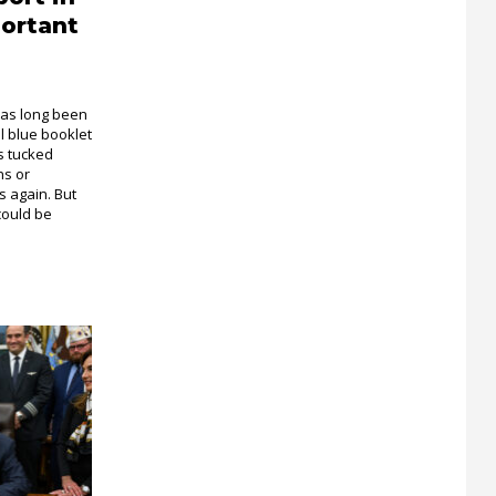
portant
has long been
l blue booklet
ts tucked
ns or
s again. But
 could be