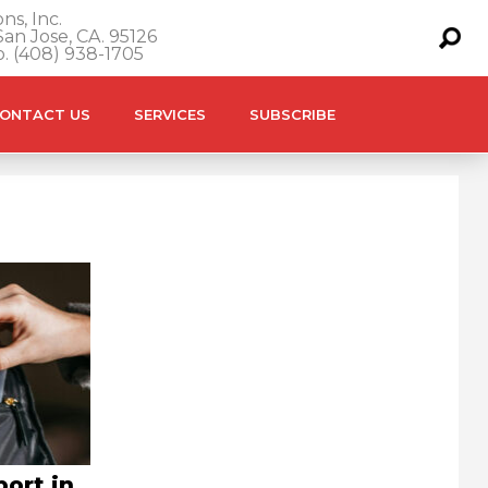
ns, Inc.
an Jose, CA. 95126
o. (408) 938-1705
ONTACT US
SERVICES
SUBSCRIBE
ort in