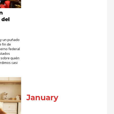
n
 del
 y un puñado
 fin de
ierno federal
Estados
a sobre quién
erdimos casi
January