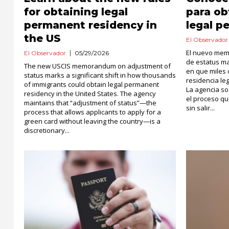
for obtaining legal
para ob
permanent residency in
legal p
the US
El Observador
El nuevo mem
El Observador
05/29/2026
de estatus ma
The new USCIS memorandum on adjustment of
en que miles 
status marks a significant shift in how thousands
residencia le
of immigrants could obtain legal permanent
La agencia so
residency in the United States. The agency
el proceso que
maintains that “adjustment of status”—the
sin salir...
process that allows applicants to apply for a
green card without leaving the country—is a
discretionary...