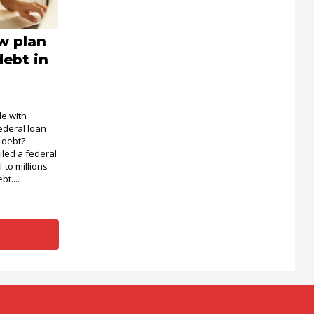
w plan
debt in
le with
ederal loan
l debt?
iled a federal
ef to millions
t....