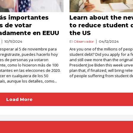
ás importantes
Learn about the ne
s de votar
to reduce student 
padamente en EEUU
the US
10/11/2024
El Observador
04/12/2024
esperar al 5 de noviembre para
Are you one of the millions of peop
e registraste, puedes hacerlo hoy
student debt? Did you apply for a f
nes de personas ya votaron
and still owe more than the origina
te, como lo hicieron más de 100
President Joe Biden this week unve
otantes en las elecciones de 2020.
plan that, if finalized, will bring reli
er en cualquiera de los 50
of people suffering from student deb
aís, aunque los detalles, como...
Load More