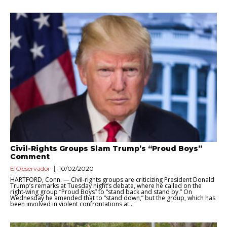
Civil-Rights Groups Slam Trump’s “Proud Boys”
Comment
ElObservador
10/02/2020
HARTFORD, Conn. — Civil-rights groups are criticizing President Donald
Trump’s remarks at Tuesday night’s debate, where he called on the
right-wing group “Proud Boys” to “stand back and stand by.” On
Wednesday he amended that to “stand down,” but the group, which has
been involved in violent confrontations at...