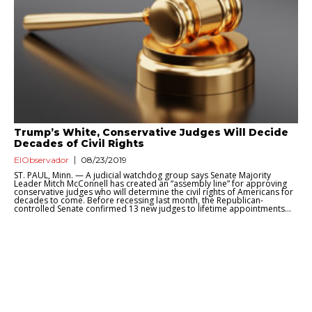
Trump’s White, Conservative Judges Will Decide
Decades of Civil Rights
ElObservador
08/23/2019
ST. PAUL, Minn. — A judicial watchdog group says Senate Majority
Leader Mitch McConnell has created an “assembly line” for approving
conservative judges who will determine the civil rights of Americans for
decades to come. Before recessing last month, the Republican-
controlled Senate confirmed 13 new judges to lifetime appointments...