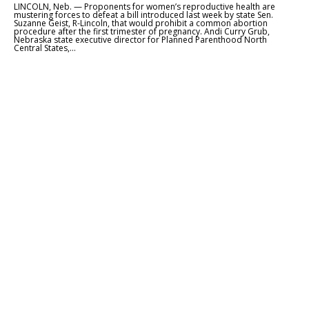
LINCOLN, Neb. — Proponents for women’s reproductive health are
mustering forces to defeat a bill introduced last week by state Sen.
Suzanne Geist, R-Lincoln, that would prohibit a common abortion
procedure after the first trimester of pregnancy. Andi Curry Grub,
Nebraska state executive director for Planned Parenthood North
Central States,...