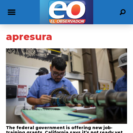
apresura
The federal government is offering new job-
training grants. California says it’s not ready yet