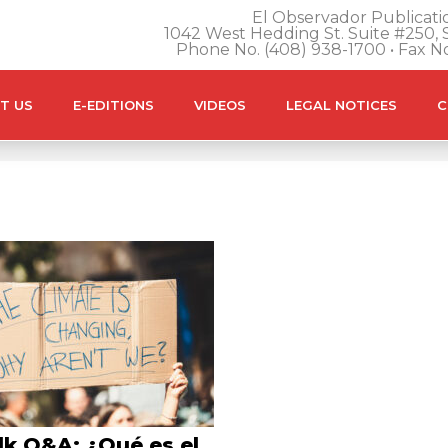
El Observador Publicatio
1042 West Hedding St. Suite #250, S
Phone No. (408) 938-1700 • Fax N
T US
E-EDITIONS
VIDEOS
LEGAL NOTICES
C
lk Q&A: ¿Qué es el