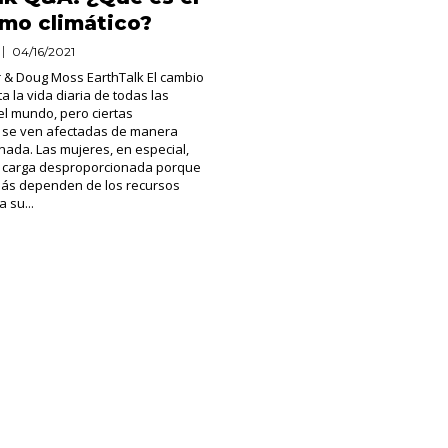
mo climático?
04/16/2021
 & Doug Moss EarthTalk El cambio
ta la vida diaria de todas las
l mundo, pero ciertas
se ven afectadas de manera
ada. Las mujeres, en especial,
 carga desproporcionada porque
más dependen de los recursos
 su...