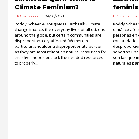
Climate Feminism?
feminis
ElObservador
04/16/2021
ElObservador
Roddy Scheer & Doug Moss EarthTalk Climate
Roddy Scheer
change impacts the everyday lives of all citizens
climático afec
around the globe, but certain communities are
personas en e
disproportionately affected. Women, in
comunidades 
particular, shoulder a disproportionate burden
desproporcion
as they are most reliant on natural resources for
soportan una
their livelihoods but lack the needed resources
son las que 
to properly...
naturales para