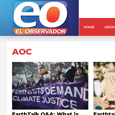
HOME
ABOU
AOC
EarthTalk Q&A: What is
Earthta