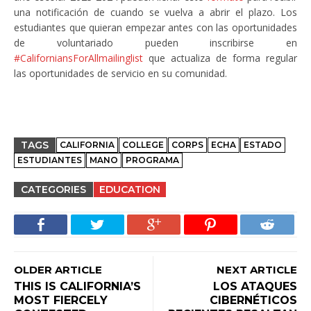
una notificación de cuando se vuelva a abrir el plazo. Los
estudiantes que quieran empezar antes con las oportunidades
de voluntariado pueden inscribirse en
#CaliforniansForAllmailinglist
que actualiza de forma regular
las oportunidades de servicio en su comunidad.
TAGS
CALIFORNIA
COLLEGE
CORPS
ECHA
ESTADO
ESTUDIANTES
MANO
PROGRAMA
CATEGORIES
EDUCATION
OLDER ARTICLE
NEXT ARTICLE
THIS IS CALIFORNIA’S
LOS ATAQUES
MOST FIERCELY
CIBERNÉTICOS