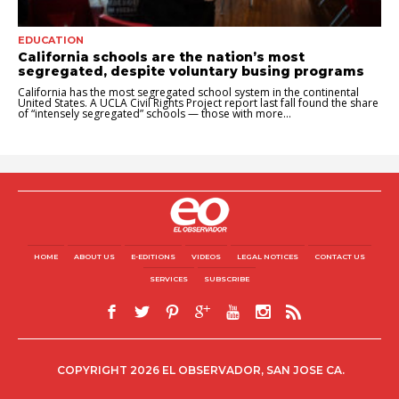
EDUCATION
California schools are the nation’s most
segregated, despite voluntary busing programs
California has the most segregated school system in the continental
United States. A UCLA Civil Rights Project report last fall found the share
of “intensely segregated” schools — those with more...
HOME
ABOUT US
E-EDITIONS
VIDEOS
LEGAL NOTICES
CONTACT US
SERVICES
SUBSCRIBE
COPYRIGHT 2026 EL OBSERVADOR, SAN JOSE CA.