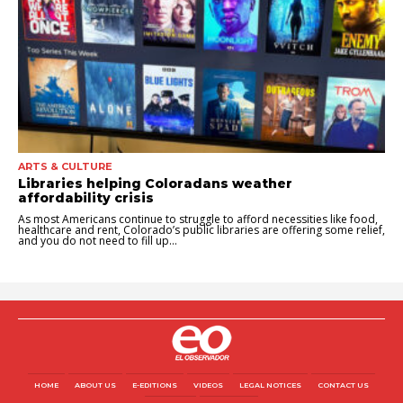
ARTS & CULTURE
Libraries helping Coloradans weather
affordability crisis
As most Americans continue to struggle to afford necessities like food,
healthcare and rent, Colorado’s public libraries are offering some relief,
and you do not need to fill up...
HOME
ABOUT US
E-EDITIONS
VIDEOS
LEGAL NOTICES
CONTACT US