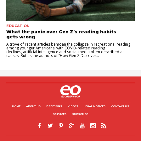
EDUCATION
What the panic over Gen Z’s reading habits
gets wrong
A trove of recent articles bemoan the collapse in recreational reading
among younger Americans, with COVID-related reading
declines, artificial intelligence and social media often described as
causes. But as the authors of “How Gen Z Discover...
HOME
ABOUT US
E-EDITIONS
VIDEOS
LEGAL NOTICES
CONTACT US
SERVICES
SUBSCRIBE