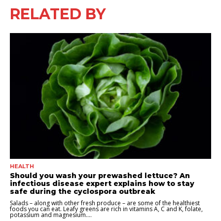
RELATED BY
HEALTH
Should you wash your prewashed lettuce? An
infectious disease expert explains how to stay
safe during the cyclospora outbreak
Salads – along with other fresh produce – are some of the healthiest
foods you can eat. Leafy greens are rich in vitamins A, C and K, folate,
potassium and magnesium....