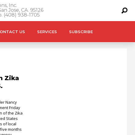
ns, Inc.
an Jose, CA. 95126
o. (408) 938-1705
ONTACT US
SERVICES
SUBSCRIBE
n Zika
.
der Nancy
ment Friday
n of the Zika
ted States
 of local
 five months
rgency