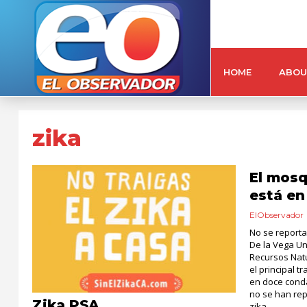
HOME
ABOU
zika
El mosq
está en
ElObservador
No se reporta
De la Vega Uni
Recursos Natu
el principal 
en doce conda
no se han rep
Zika PSA
zika....