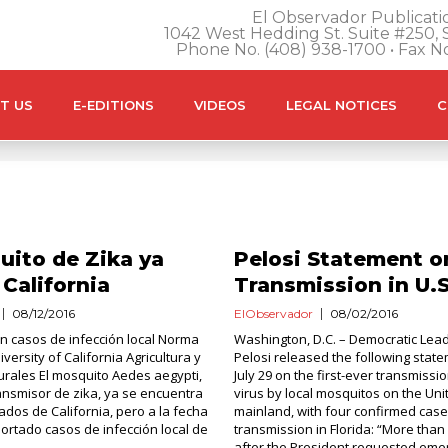
El Observador Publicatio
1042 West Hedding St. Suite #250, S
Phone No. (408) 938-1700 • Fax N
T US
E-EDITIONS
VIDEOS
LEGAL NOTICES
C
uito de Zika ya
Pelosi Statement o
 California
Transmission in U.S
08/12/2016
ElObservador
08/02/2016
n casos de infección local Norma
Washington, D.C. – Democratic Lea
versity of California Agricultura y
Pelosi released the following state
rales El mosquito Aedes aegypti,
July 29 on the first-ever transmissio
transmisor de zika, ya se encuentra
virus by local mosquitos on the Uni
dos de California, pero a la fecha
mainland, with four confirmed cases
ortado casos de infección local de
transmission in Florida: “More than
after the President requested eme