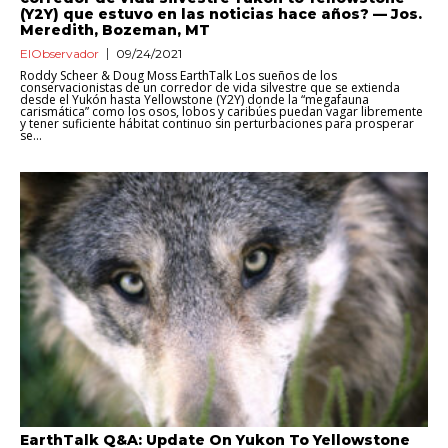
(Y2Y) que estuvo en las noticias hace años? — Jos.
Meredith, Bozeman, MT
ElObservador
09/24/2021
Roddy Scheer & Doug Moss EarthTalk Los sueños de los
conservacionistas de un corredor de vida silvestre que se extienda
desde el Yukón hasta Yellowstone (Y2Y) donde la “megafauna
carismática” como los osos, lobos y caribúes puedan vagar libremente
y tener suficiente hábitat continuo sin perturbaciones para prosperar
se...
EarthTalk Q&A: Update On Yukon To Yellowstone