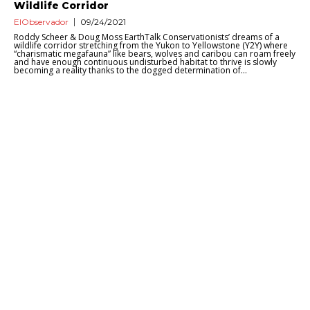
Wildlife Corridor
ElObservador
09/24/2021
Roddy Scheer & Doug Moss EarthTalk Conservationists’ dreams of a
wildlife corridor stretching from the Yukon to Yellowstone (Y2Y) where
“charismatic megafauna” like bears, wolves and caribou can roam freely
and have enough continuous undisturbed habitat to thrive is slowly
becoming a reality thanks to the dogged determination of...