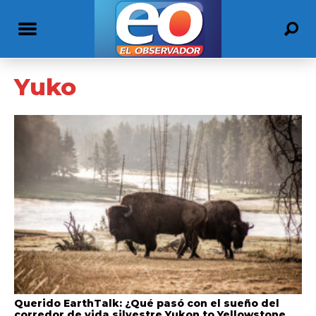
Yuko
Querido EarthTalk: ¿Qué pasó con el sueño del
corredor de vida silvestre Yukon to Yellowstone