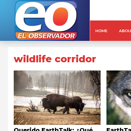
HOME
ABOU
wildlife corridor
Querido EarthTalk: ¿Qué
EarthT