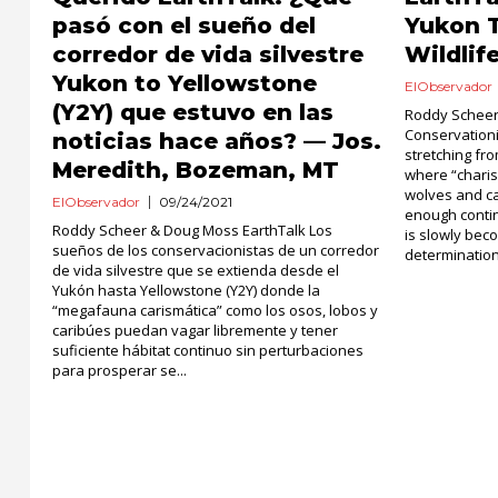
pasó con el sueño del
Yukon 
corredor de vida silvestre
Wildlif
Yukon to Yellowstone
ElObservador
(Y2Y) que estuvo en las
Roddy Scheer
Conservationis
noticias hace años? — Jos.
stretching fr
Meredith, Bozeman, MT
where “charis
wolves and c
ElObservador
09/24/2021
enough contin
Roddy Scheer & Doug Moss EarthTalk Los
is slowly bec
sueños de los conservacionistas de un corredor
determination 
de vida silvestre que se extienda desde el
Yukón hasta Yellowstone (Y2Y) donde la
“megafauna carismática” como los osos, lobos y
caribúes puedan vagar libremente y tener
suficiente hábitat continuo sin perturbaciones
para prosperar se...