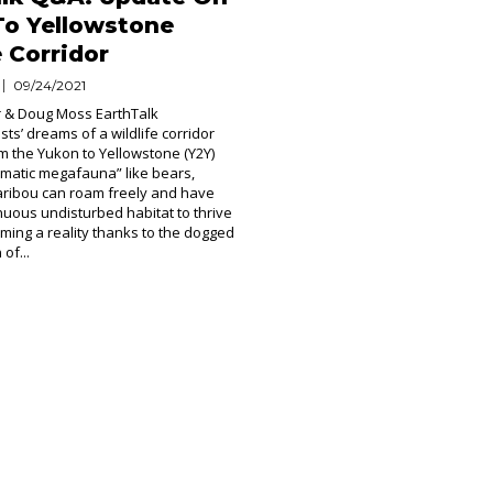
To Yellowstone
e Corridor
09/24/2021
 & Doug Moss EarthTalk
ts’ dreams of a wildlife corridor
om the Yukon to Yellowstone (Y2Y)
matic megafauna” like bears,
aribou can roam freely and have
uous undisturbed habitat to thrive
oming a reality thanks to the dogged
of...