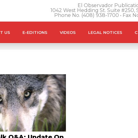
El Observador Publicatio
1042 West Hedding St. Suite #250, S
Phone No. (408) 938-1700 • Fax N
T US
E-EDITIONS
VIDEOS
LEGAL NOTICES
C
alk Q&A: Update On