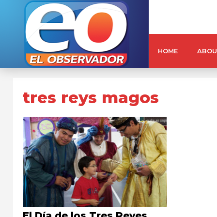
HOME
ABOU
tres reys magos
El Día de los Tres Reyes