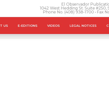
El Observador Publicatio
1042 West Hedding St. Suite #250, S
Phone No. (408) 938-1700 • Fax N
T US
E-EDITIONS
VIDEOS
LEGAL NOTICES
C