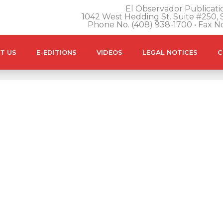
El Observador Publicatio
1042 West Hedding St. Suite #250, S
Phone No. (408) 938-1700 • Fax N
T US
E-EDITIONS
VIDEOS
LEGAL NOTICES
C