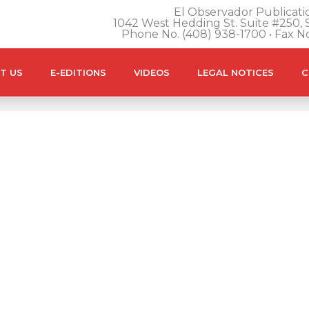
El Observador Publicatio
1042 West Hedding St. Suite #250, S
Phone No. (408) 938-1700 • Fax N
T US
E-EDITIONS
VIDEOS
LEGAL NOTICES
C