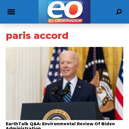
paris accord
EarthTalk Q&A: Environmental Review Of Biden
Administration