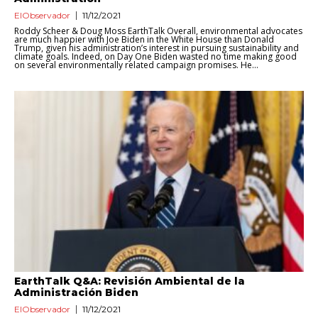
ElObservador
11/12/2021
Roddy Scheer & Doug Moss EarthTalk Overall, environmental advocates
are much happier with Joe Biden in the White House than Donald
Trump, given his administration’s interest in pursuing sustainability and
climate goals. Indeed, on Day One Biden wasted no time making good
on several environmentally related campaign promises. He...
EarthTalk Q&A: Revisión Ambiental de la
Administración Biden
ElObservador
11/12/2021