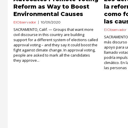
Reform as Way to Boost
la refo
Environmental Causes
como f
las cau
ElObservador
10/09/2020
SACRAMENTO, Calif. — Groups that want more
ElObservador
civil discourse in this country are building
SACRAMENTO, 
support for a different system of elections called
más discurso 
approval voting – and they say it could boost the
apoyo para un
fight against climate change. In approval voting,
llamado votac
people are asked to mark all the candidates
podría impuls
they approve...
climático. En 
las personas