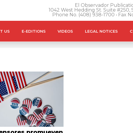
El Observador Publicatio
1042 West Hedding St. Suite #250, S
Phone No. (408) 938-1700 • Fax N
T US
E-EDITIONS
VIDEOS
LEGAL NOTICES
C
fensores promueven