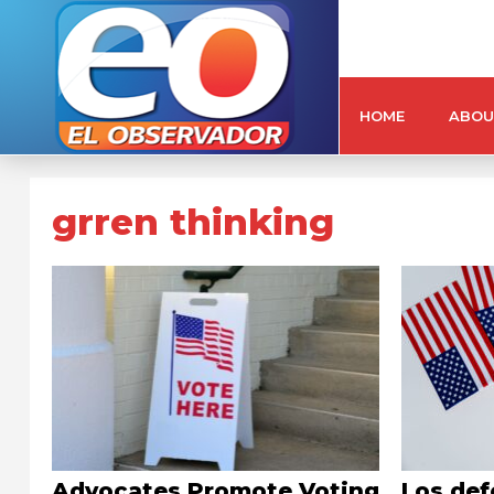
HOME
ABOU
grren thinking
Advocates Promote Voting
Los de