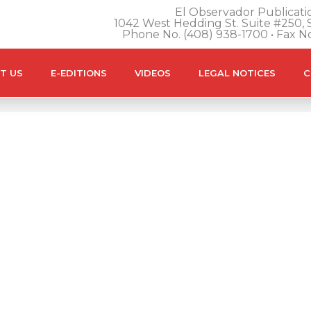
El Observador Publicatio
1042 West Hedding St. Suite #250, S
Phone No. (408) 938-1700 • Fax N
T US
E-EDITIONS
VIDEOS
LEGAL NOTICES
C