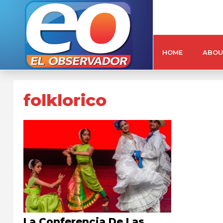
HOME
ABOU
folklorico
La Conferencia De Las