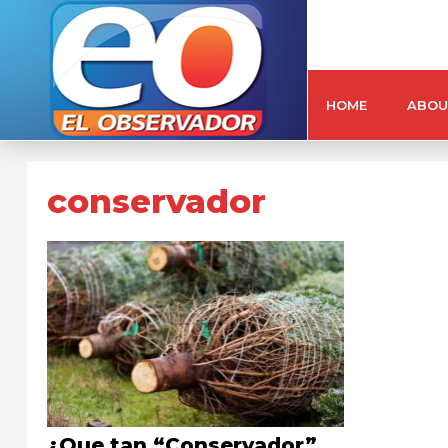
HOME
ABOU
conservador
¿Que tan “Conservador”