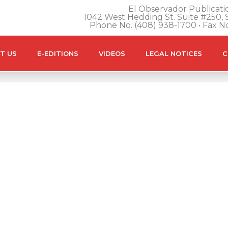
El Observador Publicatio
1042 West Hedding St. Suite #250, S
Phone No. (408) 938-1700 • Fax N
T US
E-EDITIONS
VIDEOS
LEGAL NOTICES
C