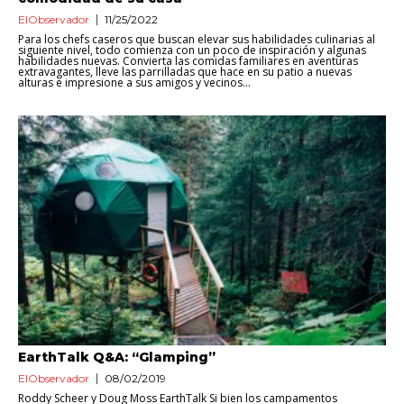
ElObservador
11/25/2022
Para los chefs caseros que buscan elevar sus habilidades culinarias al
siguiente nivel, todo comienza con un poco de inspiración y algunas
habilidades nuevas. Convierta las comidas familiares en aventuras
extravagantes, lleve las parrilladas que hace en su patio a nuevas
alturas e impresione a sus amigos y vecinos...
EarthTalk Q&A: “Glamping”
ElObservador
08/02/2019
Roddy Scheer y Doug Moss EarthTalk Si bien los campamentos