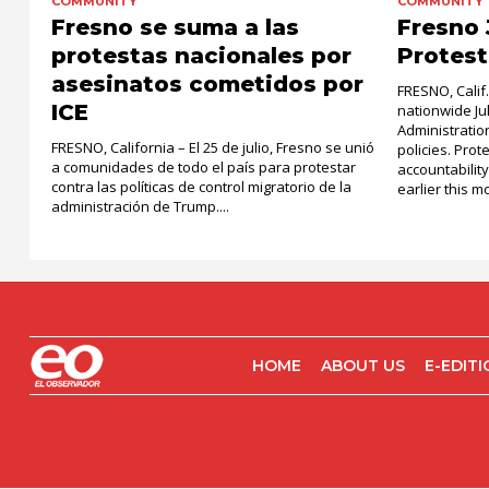
COMMUNITY
COMMUNITY
Fresno se suma a las
Fresno 
protestas nacionales por
Protest
asesinatos cometidos por
FRESNO, Calif
ICE
nationwide Ju
Administratio
FRESNO, California – El 25 de julio, Fresno se unió
policies. Pro
a comunidades de todo el país para protestar
accountability
contra las políticas de control migratorio de la
earlier this mo
administración de Trump....
HOME
ABOUT US
E-EDIT