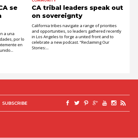
COMMUNITY
 CA se
CA tribal leaders speak out
a
on sovereignty
California tribes navigate a range of priorities
and opportunities, so leaders gathered recently
an a una
in Los Angeles to forge a united front and to
dades, por lo
celebrate a new podcast. “Reclaiming Our
entemente en
Stories:...
nido...
SUBSCRIBE