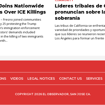
COMMUNITY
Joins Nationwide
Líderes tribales de
s Over ICE Killings
pronuncian sobre l
soberanía
. – Fresno joined communities
ly 25 protesting the Trump
Las tribus de California se enfrent
n’s immigration enforcement
variedad de prioridades y oportuni
testors’ demands included
que sus líderes se reunieron reci
 in the killing of two immigrants
Los Ángeles para formar un frente u
nth...
IONS
VIDEOS
LEGAL NOTICES
CONTACT US
SERVICES
COPYRIGHT 2026 EL OBSERVADOR, SAN JOSE CA.