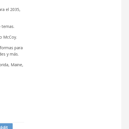
ra el 2035,
e temas.
ijo McCoy.
 formas para
des y más.
orida, Maine,