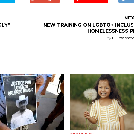
NEX
DLY”
NEW TRAINING ON LGBTQ+ INCLUS
HOMELESSNESS 
by
ElObservad