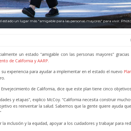
el estado un lugar más "amigable para las personas mayores" para vivir. Photo
cialmente un estado “amigable con las personas mayores” gracia
nto de California y AARP.
do su experiencia para ayudar a implementar en el estado el nuevo
Pla
ro.
vejecimiento de California, dice que este plan tiene cinco objetivos
 edades y etapas”, explico McCoy. “California necesita construir mucho
bjetivo es reinventar la salud. Sabemos que la gente quiere ayuda que
”
 la inclusión y la equidad, apoyar a los cuidadores y trabajar para red