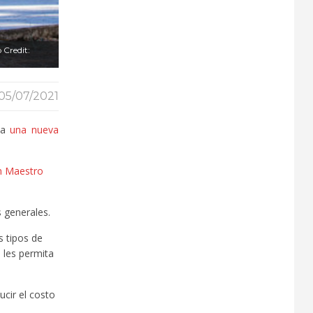
 Credit:
05/07/2021
s a
una nueva
n Maestro
 generales.
s tipos de
 les permita
ucir el costo