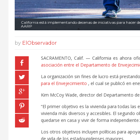
California está implementando decenas de iniciativas para hacer d
AARP
by
ElObservador
SACRAMENTO, Calif. — California es ahora ofi
asociación entre el Departamento de Envejecimie
La organización sin fines de lucro está prestan
para el Envejecimiento
, el cual se publicó en ene
Kim McCoy Wade, director del Departamento de En
“El primer objetivo es la vivienda para todas las
vivienda más diversos y accesibles. El segundo o
quedarse en casa y vivir de forma independiente.
Los otros objetivos incluyen políticas para apoyar
de vida de los estadounidenses mayores.