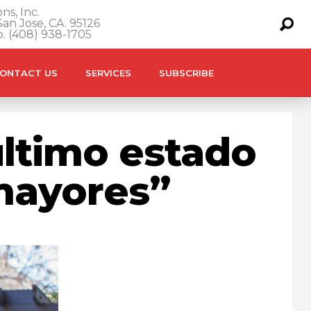
ns, Inc.
an Jose, CA. 95126
o. (408) 938-1705
ONTACT US
SERVICES
SUBSCRIBE
 último estado
mayores”