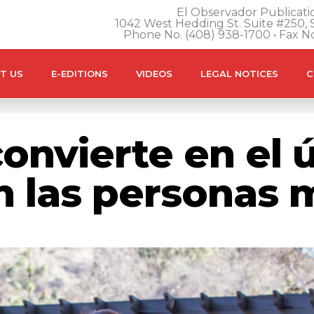
El Observador Publicatio
1042 West Hedding St. Suite #250, S
Phone No. (408) 938-1700 • Fax N
T US
E-EDITIONS
VIDEOS
LEGAL NOTICES
C
convierte en el
n las personas 