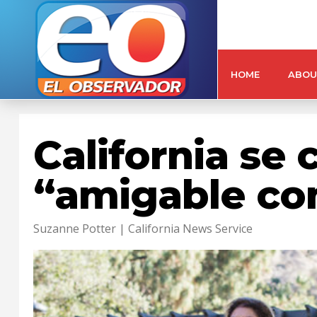
HOME
ABOU
California se 
“amigable co
Suzanne Potter | California News Service